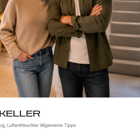
 Keller
log
,
Luftentfeuchter Allgemeine Tipps