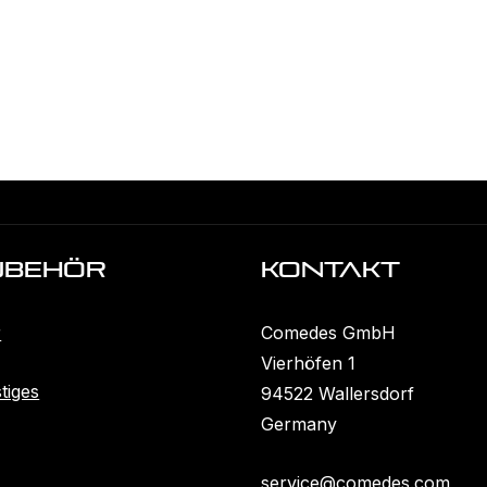
ubehöR
KONTAKT
r
Comedes GmbH
Vierhöfen 1
tiges
94522 Wallersdorf
Germany
service@comedes.com