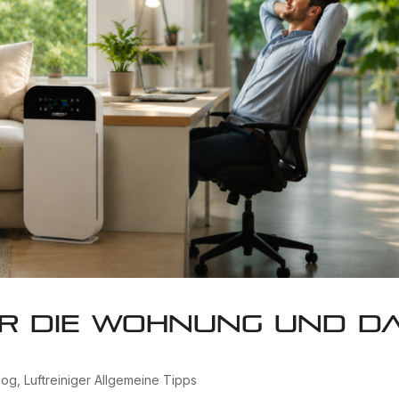
ür die Wohnung und d
log
,
Luftreiniger Allgemeine Tipps