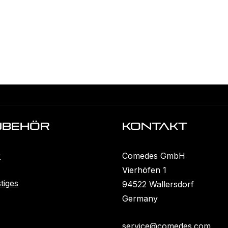
ubehöR
KONTAKT
r
Comedes GmbH
Vierhöfen 1
tiges
94522 Wallersdorf
Germany
service@comedes.com