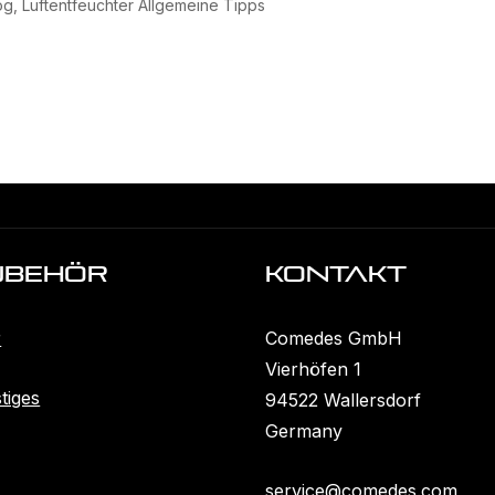
og
,
Luftentfeuchter Allgemeine Tipps
ubehöR
KONTAKT
r
Comedes GmbH
Vierhöfen 1
tiges
94522 Wallersdorf
Germany
service@comedes.com