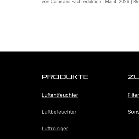
von
Comedes Fachredaktion
|
Mai 4, 2026
|
Bl
Produkte
Z
Luftentfeuchter
Filte
Luftbefeuchter
Sons
Luftreiniger