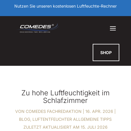
Nutzen Sie unseren kostenlosen Luftfeuchte-Rechner
SHOP
Zu hohe Luftfeuchtigkeit im
Schlafzimmer
VON
COMEDES FACHREDAKTION
|
16. APR. 2026
|
BLOG
,
LUFTENTFEUCHTER ALLGEMEINE TIPPS
ZULETZT AKTUALISIERT AM 15. JULI 2026