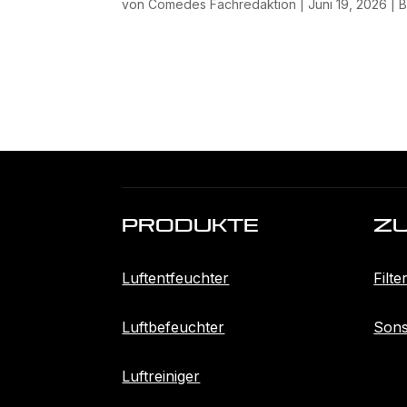
von
Comedes Fachredaktion
|
Juni 19, 2026
|
B
Produkte
Z
Luftentfeuchter
Filte
Luftbefeuchter
Sons
Luftreiniger