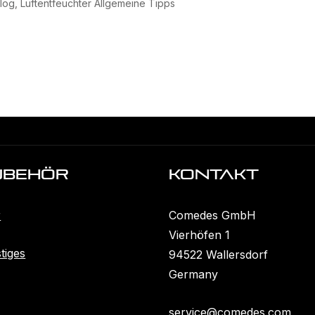
log
,
Luftentfeuchter Allgemeine Tipps
ubehöR
KONTAKT
r
Comedes GmbH
Vierhöfen 1
tiges
94522 Wallersdorf
Germany
service@comedes.com