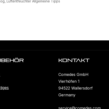
log
,
Luftentfeuchter Allgemeine Tipps
ubehöR
KONTAKT
r
Comedes GmbH
Vierhöfen 1
tiges
94522 Wallersdorf
Germany
service@comedes.com