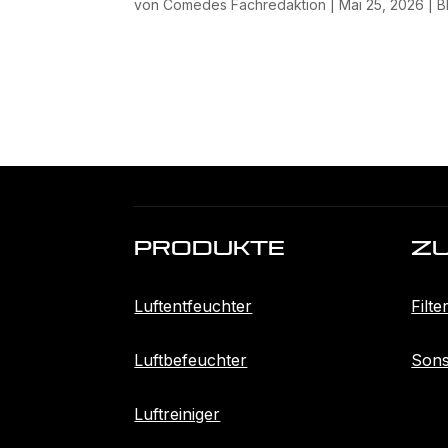
von
Comedes Fachredaktion
|
Mai 25, 2026
|
B
Produkte
Z
Luftentfeuchter
Filte
Luftbefeuchter
Sons
Luftreiniger