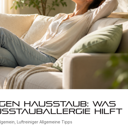
egen Hausstaub: Was
usstauballergie hilft
llgemein
,
Luftreiniger Allgemeine Tipps