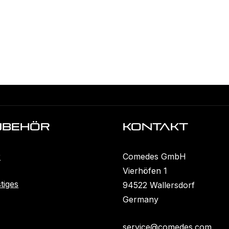
ubehöR
KONTAKT
r
Comedes GmbH
Vierhöfen 1
tiges
94522 Wallersdorf
Germany
service@comedes.com